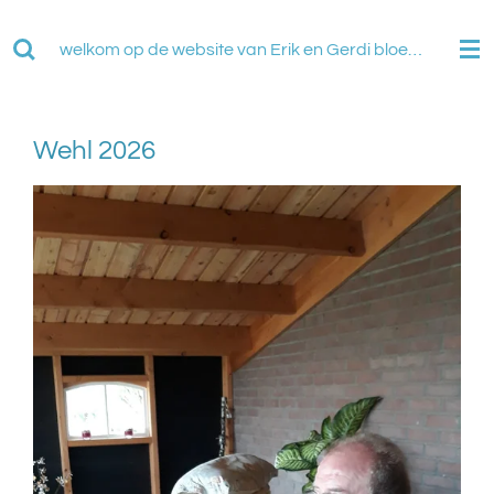
Ga
direct
welkom op de website van Erik en Gerdi bloemendaal
naar
de
hoofdinhoud
Wehl 2026