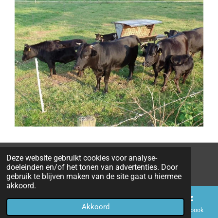
Deze website gebruikt cookies voor analyse-
© 2015 - 2026 Dahomeystalderondemaat.nl
doeleinden en/of het tonen van advertenties. Door
gebruik te blijven maken van de site gaat u hiermee
akkoord.
Akkoord
E-mailadres
Telefoonnummer
Kaart
Facebook