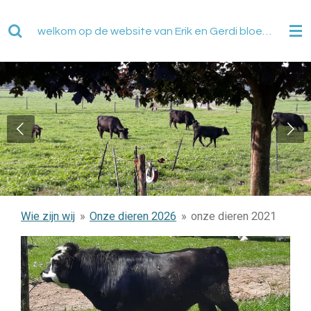
Ga
direct
welkom op de website van Erik en Gerdi bloemendaal
naar
de
hoofdinhoud
Wie zijn wij
»
Onze dieren 2026
»
onze dieren 2021